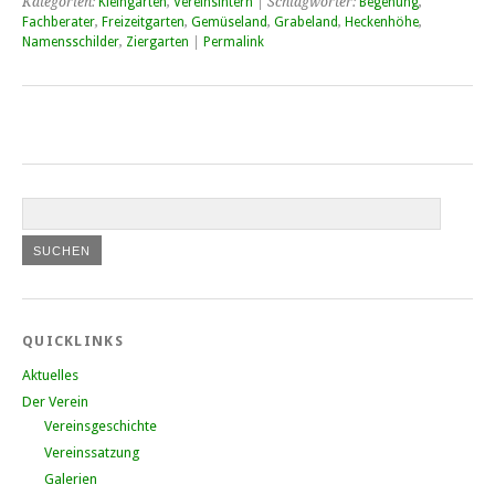
Kategorien:
Kleingarten
,
Vereinsintern
| Schlagwörter:
Begehung
,
Fachberater
,
Freizeitgarten
,
Gemüseland
,
Grabeland
,
Heckenhöhe
,
Namensschilder
,
Ziergarten
|
Permalink
QUICKLINKS
Aktuelles
Der Verein
Vereinsgeschichte
Vereinssatzung
Galerien