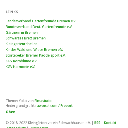
LINKS
Landesverband Gartenfreunde Bremen e.V.
Bundesverband Deut. Gartenfreunde e.V.
Gärtnern in Bremen
Schwarzes Brett Bremen
Kleingartenrebellen
Kinder Wald und Wiese Bremen e.V.
Störtebeker Bremer Paddelsport e.V.
KGV Kornblume e.V.
KGV Harmonie e.V.
Theme: Yoko von
Elmastudio
Hintergrundgrafik
rawpixel.com / Freepik
Oben
© 2018-2022
Kleingärtnerverein Schwachhausen e.V
. |
RSS
|
Kontakt
|