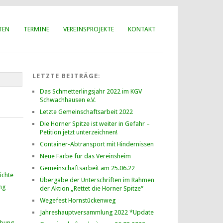
TEN
TERMINE
VEREINSPROJEKTE
KONTAKT
LETZTE BEITRÄGE:
Das Schmetterlingsjahr 2022 im KGV
Schwachhausen e.V.
Letzte Gemeinschaftsarbeit 2022
Die Horner Spitze ist weiter in Gefahr –
Petition jetzt unterzeichnen!
Container-Abtransport mit Hindernissen
Neue Farbe für das Vereinsheim
Gemeinschaftsarbeit am 25.06.22
ichte
Übergabe der Unterschriften im Rahmen
ng
der Aktion „Rettet die Horner Spitze“
Wegefest Hornstückenweg
Jahreshauptversammlung 2022 *Update
ibung