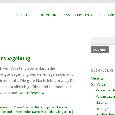
AKTUELLES
DER VEREIN
ANSPRECHPARTNER
FREIE GÄR
einsbegehung
h den Vorstand sowie durch die
QUICKLINKS
ndigte Begehung des Vereinsgeländes und
Aktuelles
rten statt. Die gute Nachricht vorweg: Die
Der Verein
den vorbildlich geführt und befinden sich
Vereinsgesch
egezustand.
Weiterlesen
→
Vereinssatzu
Galerien
nsintern
| Schlagwörter:
Begehung
,
Fachberater
,
Beiträge
rabeland
,
Heckenhöhe
,
Namensschilder
,
Ziergarten
|
Wegbeschre