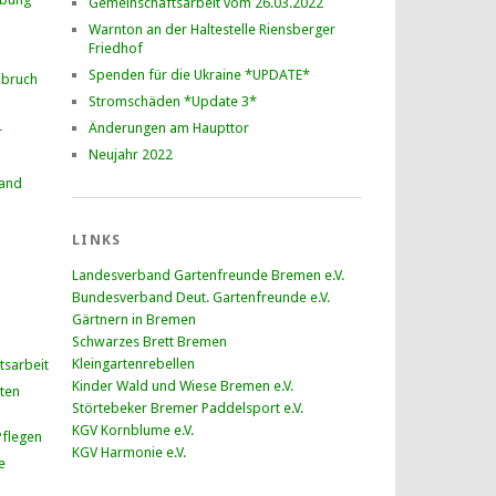
Gemeinschaftsarbeit vom 26.03.2022
Warnton an der Haltestelle Riensberger
Friedhof
Spenden für die Ukraine *UPDATE*
nbruch
Stromschäden *Update 3*
Änderungen am Haupttor
r
Neujahr 2022
and
LINKS
Landesverband Gartenfreunde Bremen e.V.
Bundesverband Deut. Gartenfreunde e.V.
Gärtnern in Bremen
Schwarzes Brett Bremen
Kleingartenrebellen
tsarbeit
Kinder Wald und Wiese Bremen e.V.
ten
Störtebeker Bremer Paddelsport e.V.
KGV Kornblume e.V.
flegen
KGV Harmonie e.V.
e