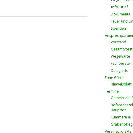
Info-Brief
Dokumente
Feuer und Ei
Spenden
Ansprechpartne
Vorstand
Gesamtvorst
Wegewarte
Fachberater
Delegierte
Freie Gärten
Hinweisblatt
Termine
Gemeinschaf
Befahrenszei
Haupttor
Kümmern & P
Grabenpfleg
Vereinsprojekte