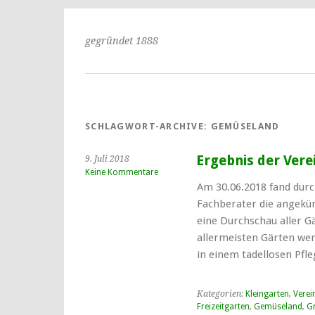
gegründet 1888
SCHLAGWORT-ARCHIVE:
GEMÜSELAND
Ergebnis der Ver
9. Juli 2018
Keine Kommentare
Am 30.06.2018 fand durc
Fachberater die angekü
eine Durchschau aller Gä
allermeisten Gärten wer
in einem tadellosen Pfl
Kategorien:
Kleingarten
,
Verei
Freizeitgarten
,
Gemüseland
,
G