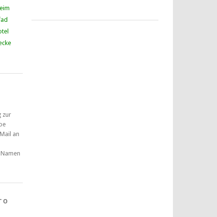
heim
fad
tel
ecke
g zur
pe
 Mail an
 Namen
TO