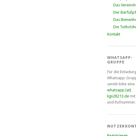
Das Vereins
Der Barfußp
Das Bienenho
Die Totholzh
Kontakt
WHATSAPP-
GRUPPE
Für die Einladun
Whatsapp-Grup
sende bitte eine
whatsapp [at]
kgv28213.de
mit
und Rufnummer.
NUTZERKON
Registrieren