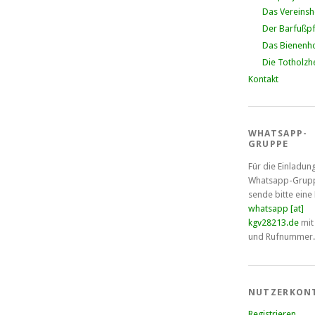
Das Vereins
Der Barfußp
Das Bienenho
Die Totholzh
Kontakt
WHATSAPP-
GRUPPE
Für die Einladun
Whatsapp-Grup
sende bitte eine
whatsapp [at]
kgv28213.de
mit
und Rufnummer.
NUTZERKON
Registrieren