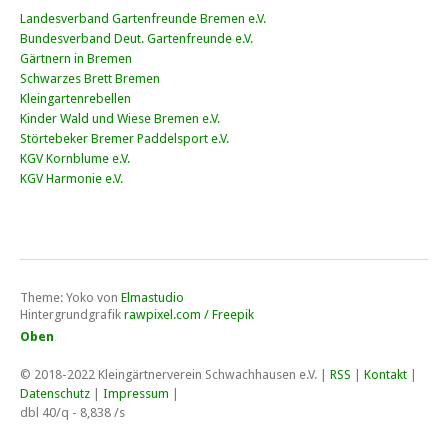
Landesverband Gartenfreunde Bremen e.V.
Bundesverband Deut. Gartenfreunde e.V.
Gärtnern in Bremen
Schwarzes Brett Bremen
Kleingartenrebellen
Kinder Wald und Wiese Bremen e.V.
Störtebeker Bremer Paddelsport e.V.
KGV Kornblume e.V.
KGV Harmonie e.V.
Theme: Yoko von
Elmastudio
Hintergrundgrafik
rawpixel.com / Freepik
Oben
© 2018-2022
Kleingärtnerverein Schwachhausen e.V
. |
RSS
|
Kontakt
|
Datenschutz
|
Impressum
|
dbl 40/q - 8,838 /s