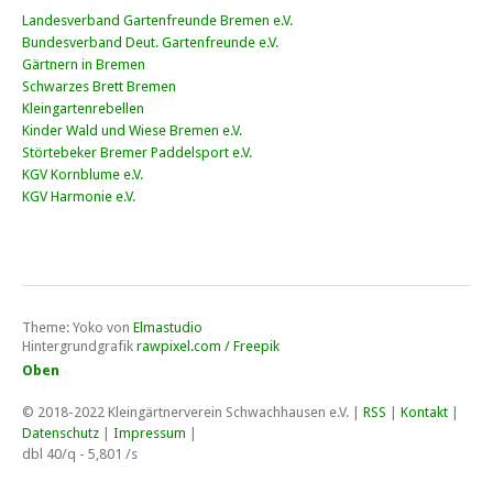
Landesverband Gartenfreunde Bremen e.V.
Bundesverband Deut. Gartenfreunde e.V.
Gärtnern in Bremen
Schwarzes Brett Bremen
Kleingartenrebellen
Kinder Wald und Wiese Bremen e.V.
Störtebeker Bremer Paddelsport e.V.
KGV Kornblume e.V.
KGV Harmonie e.V.
Theme: Yoko von
Elmastudio
Hintergrundgrafik
rawpixel.com / Freepik
Oben
© 2018-2022
Kleingärtnerverein Schwachhausen e.V
. |
RSS
|
Kontakt
|
Datenschutz
|
Impressum
|
dbl 40/q - 5,801 /s