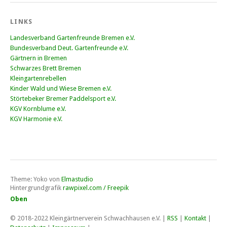
LINKS
Landesverband Gartenfreunde Bremen e.V.
Bundesverband Deut. Gartenfreunde e.V.
Gärtnern in Bremen
Schwarzes Brett Bremen
Kleingartenrebellen
Kinder Wald und Wiese Bremen e.V.
Störtebeker Bremer Paddelsport e.V.
KGV Kornblume e.V.
KGV Harmonie e.V.
Theme: Yoko von
Elmastudio
Hintergrundgrafik
rawpixel.com / Freepik
Oben
© 2018-2022
Kleingärtnerverein Schwachhausen e.V
. |
RSS
|
Kontakt
|