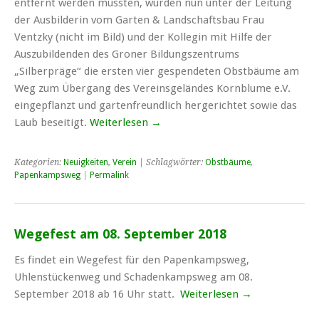
entfernt werden mussten, wurden nun unter der Leitung
der Ausbilderin vom Garten & Landschaftsbau Frau
Ventzky (nicht im Bild) und der Kollegin mit Hilfe der
Auszubildenden des Groner Bildungszentrums
„Silberpräge“ die ersten vier gespendeten Obstbäume am
Weg zum Übergang des Vereinsgeländes Kornblume e.V.
eingepflanzt und gartenfreundlich hergerichtet sowie das
Laub beseitigt.
Weiterlesen
→
Kategorien:
Neuigkeiten
,
Verein
| Schlagwörter:
Obstbäume
,
Papenkampsweg
|
Permalink
Wegefest am 08. September 2018
Es findet ein Wegefest für den Papenkampsweg,
Uhlenstückenweg und Schadenkampsweg am 08.
September 2018 ab 16 Uhr statt.
Weiterlesen
→