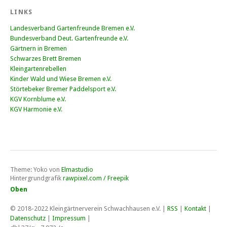
LINKS
Landesverband Gartenfreunde Bremen e.V.
Bundesverband Deut. Gartenfreunde e.V.
Gärtnern in Bremen
Schwarzes Brett Bremen
Kleingartenrebellen
Kinder Wald und Wiese Bremen e.V.
Störtebeker Bremer Paddelsport e.V.
KGV Kornblume e.V.
KGV Harmonie e.V.
Theme: Yoko von
Elmastudio
Hintergrundgrafik
rawpixel.com / Freepik
Oben
© 2018-2022
Kleingärtnerverein Schwachhausen e.V
. |
RSS
|
Kontakt
|
Datenschutz
|
Impressum
|