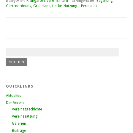
Kategorien:
Kleingarten
,
Vereinsintern
| Schlagwörter:
Begehung
,
Gartenordnung
,
Grabeland
,
Hecke
,
Nutzung
|
Permalink
QUICKLINKS
Aktuelles
Der Verein
Vereinsgeschichte
Vereinssatzung
Galerien
Beiträge