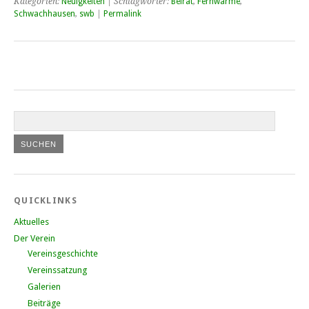
Kategorien:
Neuigkeiten
| Schlagwörter:
Beirat
,
Fernwärme
,
Schwachhausen
,
swb
|
Permalink
QUICKLINKS
Aktuelles
Der Verein
Vereinsgeschichte
Vereinssatzung
Galerien
Beiträge