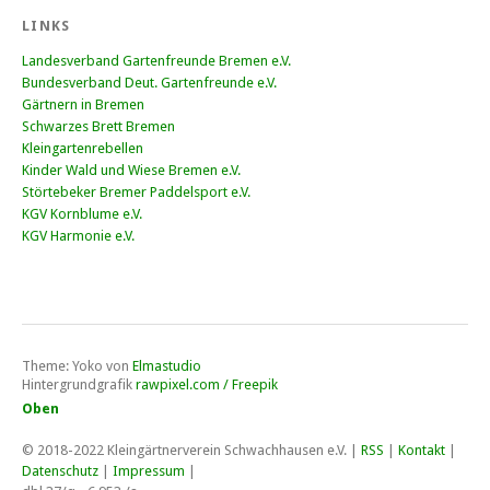
LINKS
Landesverband Gartenfreunde Bremen e.V.
Bundesverband Deut. Gartenfreunde e.V.
Gärtnern in Bremen
Schwarzes Brett Bremen
Kleingartenrebellen
Kinder Wald und Wiese Bremen e.V.
Störtebeker Bremer Paddelsport e.V.
KGV Kornblume e.V.
KGV Harmonie e.V.
Theme: Yoko von
Elmastudio
Hintergrundgrafik
rawpixel.com / Freepik
Oben
© 2018-2022
Kleingärtnerverein Schwachhausen e.V
. |
RSS
|
Kontakt
|
Datenschutz
|
Impressum
|