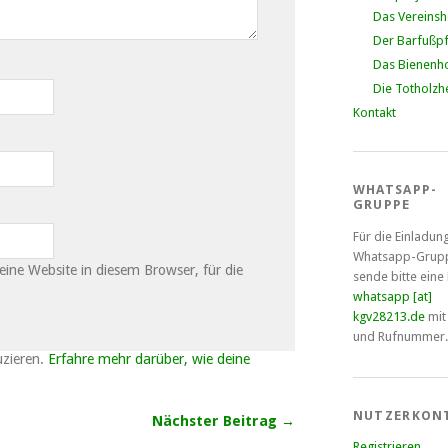
Das Vereins
Der Barfußp
Das Bienenho
Die Totholzh
Kontakt
WHATSAPP-
GRUPPE
Für die Einladun
Whatsapp-Grup
ne Website in diesem Browser, für die
sende bitte eine
whatsapp [at]
kgv28213.de
mit
und Rufnummer.
uzieren.
Erfahre mehr darüber, wie deine
NUTZERKON
Nächster Beitrag →
Registrieren