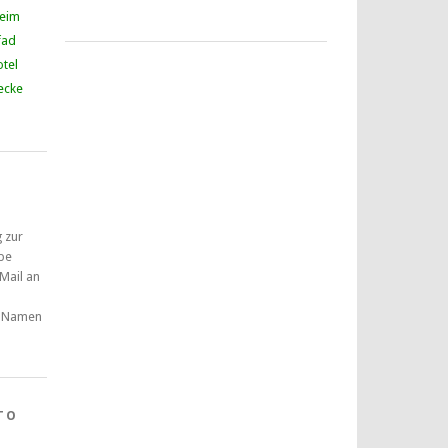
heim
fad
tel
ecke
g zur
pe
 Mail an
 Namen
TO