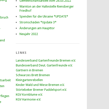
Gemeinschaftsarbeit vom 26.03.2022
Warnton an der Haltestelle Riensberger
Friedhof
Spenden für die Ukraine *UPDATE*
nbruch
Stromschäden *Update 3*
Änderungen am Haupttor
r
Neujahr 2022
and
LINKS
Landesverband Gartenfreunde Bremen e.V.
Bundesverband Deut. Gartenfreunde e.V.
Gärtnern in Bremen
Schwarzes Brett Bremen
Kleingartenrebellen
tsarbeit
Kinder Wald und Wiese Bremen e.V.
ten
Störtebeker Bremer Paddelsport e.V.
KGV Kornblume e.V.
flegen
KGV Harmonie e.V.
e