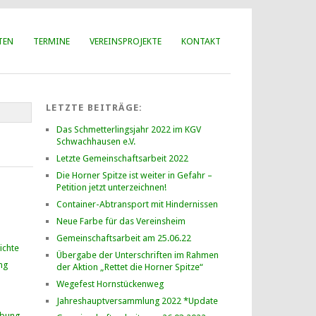
TEN
TERMINE
VEREINSPROJEKTE
KONTAKT
LETZTE BEITRÄGE:
Das Schmetterlingsjahr 2022 im KGV
Schwachhausen e.V.
Letzte Gemeinschaftsarbeit 2022
Die Horner Spitze ist weiter in Gefahr –
Petition jetzt unterzeichnen!
Container-Abtransport mit Hindernissen
Neue Farbe für das Vereinsheim
Gemeinschaftsarbeit am 25.06.22
ichte
Übergabe der Unterschriften im Rahmen
ng
der Aktion „Rettet die Horner Spitze“
Wegefest Hornstückenweg
Jahreshauptversammlung 2022 *Update
ibung