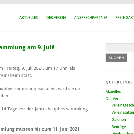
AKTUELLES
DER VEREIN
ANSPRECHPARTNER
FREIE GÄR
mmlung am 9. Juli!
Freitag, 9. Juli 2021, um 17 Uhr als
reinsheim statt.
QUICKLINKS
hauptversammlung ausfallen, wird sie um
Aktuelles
hoben.
Der Verein
Vereinsgesch
s 14 Tage vor der Jahreshauptversammlung
Vereinssatzu
Galerien
Beiträge
mmlung müssen bis zum 11. Juni 2021
Wegbeschre