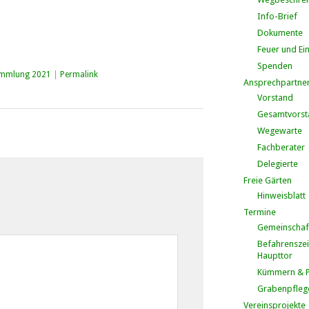
Info-Brief
Dokumente
Feuer und Ei
Spenden
ammlung 2021
|
Permalink
Ansprechpartne
Vorstand
Gesamtvorst
Wegewarte
Fachberater
Delegierte
Freie Gärten
Hinweisblatt
Termine
Gemeinschaf
Befahrenszei
Haupttor
Kümmern & P
Grabenpfleg
Vereinsprojekte