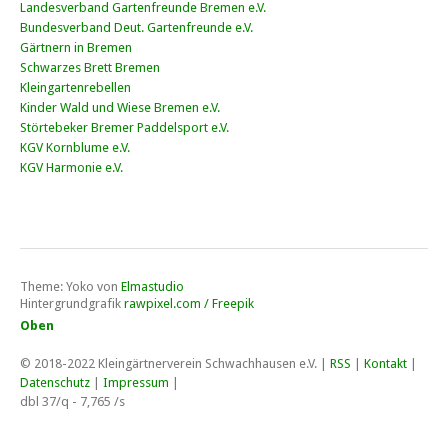
Landesverband Gartenfreunde Bremen e.V.
Bundesverband Deut. Gartenfreunde e.V.
Gärtnern in Bremen
Schwarzes Brett Bremen
Kleingartenrebellen
Kinder Wald und Wiese Bremen e.V.
Störtebeker Bremer Paddelsport e.V.
KGV Kornblume e.V.
KGV Harmonie e.V.
Theme: Yoko von
Elmastudio
Hintergrundgrafik
rawpixel.com / Freepik
Oben
© 2018-2022
Kleingärtnerverein Schwachhausen e.V
. |
RSS
|
Kontakt
|
Datenschutz
|
Impressum
|
dbl 37/q - 7,765 /s