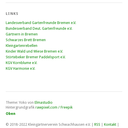
LINKS
Landesverband Gartenfreunde Bremen e.V.
Bundesverband Deut. Gartenfreunde e.V.
Gärtnern in Bremen
Schwarzes Brett Bremen
Kleingartenrebellen
Kinder Wald und Wiese Bremen e.V.
Störtebeker Bremer Paddelsport e.V.
KGV Kornblume e.V.
KGV Harmonie e.V.
Theme: Yoko von
Elmastudio
Hintergrundgrafik
rawpixel.com / Freepik
Oben
© 2018-2022
Kleingärtnerverein Schwachhausen e.V
. |
RSS
|
Kontakt
|