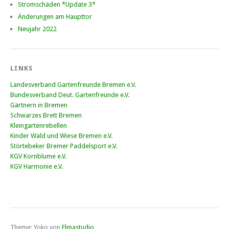
Stromschäden *Update 3*
Änderungen am Haupttor
Neujahr 2022
LINKS
Landesverband Gartenfreunde Bremen e.V.
Bundesverband Deut. Gartenfreunde e.V.
Gärtnern in Bremen
Schwarzes Brett Bremen
Kleingartenrebellen
Kinder Wald und Wiese Bremen e.V.
Störtebeker Bremer Paddelsport e.V.
KGV Kornblume e.V.
KGV Harmonie e.V.
Theme: Yoko von
Elmastudio