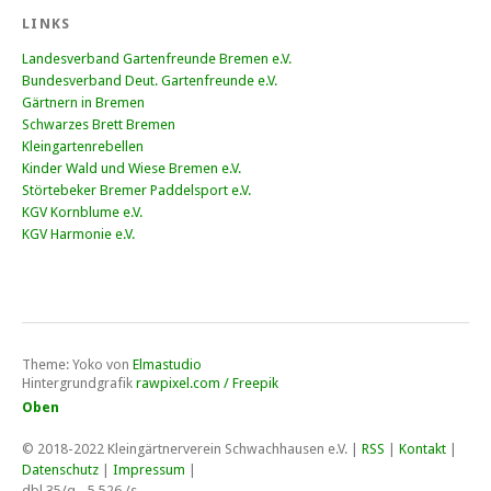
LINKS
Landesverband Gartenfreunde Bremen e.V.
Bundesverband Deut. Gartenfreunde e.V.
Gärtnern in Bremen
Schwarzes Brett Bremen
Kleingartenrebellen
Kinder Wald und Wiese Bremen e.V.
Störtebeker Bremer Paddelsport e.V.
KGV Kornblume e.V.
KGV Harmonie e.V.
Theme: Yoko von
Elmastudio
Hintergrundgrafik
rawpixel.com / Freepik
Oben
© 2018-2022
Kleingärtnerverein Schwachhausen e.V
. |
RSS
|
Kontakt
|
Datenschutz
|
Impressum
|
dbl 35/q - 5,526 /s